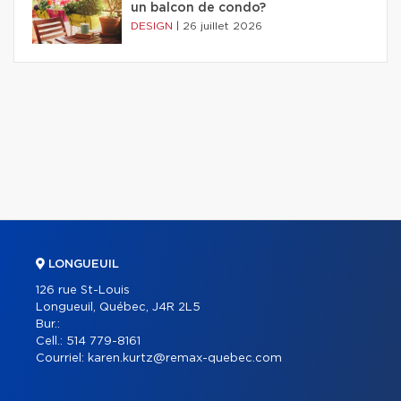
un balcon de condo?
DESIGN
|
26 juillet 2026
LONGUEUIL
126 rue St-Louis
Longueuil, Québec, J4R 2L5
Bur.:
Cell.:
514 779-8161
Courriel:
karen.kurtz@remax-quebec.com