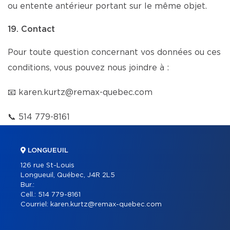
ou entente antérieur portant sur le même objet.
19. Contact
Pour toute question concernant vos données ou ces
conditions, vous pouvez nous joindre à :
📧
karen.kurtz@remax-quebec.com
📞
514 779-8161
LONGUEUIL
126 rue St-Louis
Longueuil, Québec, J4R 2L5
Bur.:
Cell.:
514 779-8161
Courriel:
karen.kurtz@remax-quebec.com